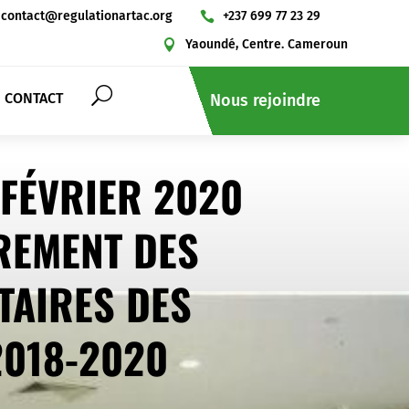
contact@regulationartac.org
+237 699 77 23 29

slot gacor
slot resmi
situs slot
slot
Yaoundé, Centre. Cameroun

CONTACT
Nous rejoindre
FÉVRIER 2020
REMENT DES
TAIRES DES
2018-2020