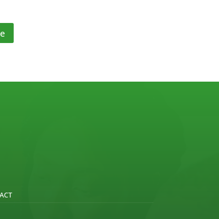
re
ACT