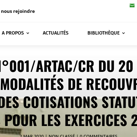

 nous rejoindre
A PROPOS
ACTUALITÉS
BIBLIOTHÈQUE
N°001/ARTAC/CR DU 20 
S MODALITÉS DE RECOUV
DES COTISATIONS STATU
POUR LES EXERCICES 
2 MAR 2020
NON CLASSÉ
0 COMMENTAIRES