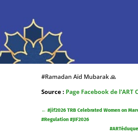
#Ramadan Aïd Mubarak 🙏
Source :
Page Facebook de l’ART
←
#jif2026 TRB Celebrated Women on Marc
#Regulation #JIF2026
#ARTéduque ✅ 𝐉𝐌𝐃