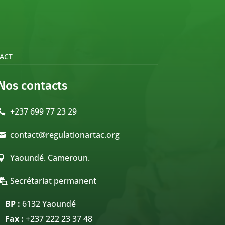
ACT
Nos contacts
+237 699 77 23 29

contact@regulationartac.org

Yaoundé. Cameroun.

Secrétariat permanent

BP :
6132 Yaoundé
Fax :
+237 222 23 37 48