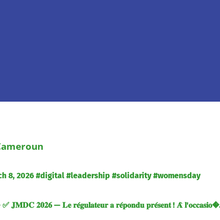
 Cameroun
h 8, 2026 #digital #leadership #solidarity #womensday
 𝟐𝟎𝟐𝟔 — 𝐋𝐞 𝐫𝐞́𝐠𝐮𝐥𝐚𝐭𝐞𝐮𝐫 𝐚 𝐫𝐞́𝐩𝐨𝐧𝐝𝐮 𝐩𝐫𝐞́𝐬𝐞𝐧𝐭 ! 𝐀̀ 𝐥'𝐨𝐜𝐜𝐚𝐬𝐢𝐨�