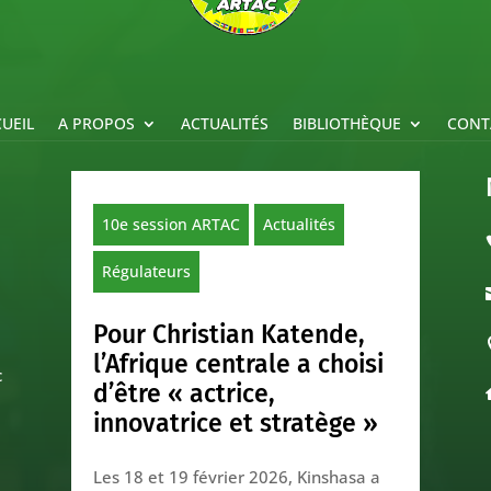
UEIL
A PROPOS
ACTUALITÉS
BIBLIOTHÈQUE
CONT
10e session ARTAC
Actualités
Régulateurs
Pour Christian Katende,
l’Afrique centrale a choisi
c
d’être « actrice,
innovatrice et stratège »
Les 18 et 19 février 2026, Kinshasa a