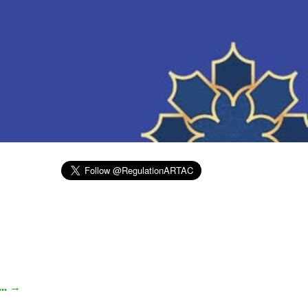
...
→