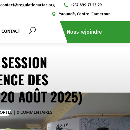
contact@regulationartac.org
+237 699 77 23 29

Yaoundé, Centre. Cameroun

CONTACT
Nous rejoindre
 SESSION
ENCE DES
(20 AOÛT 2025)
ORTEL
0 COMMENTAIRES