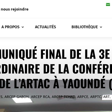

 nous rejoindre
A PROPOS
ACTUALITÉS
BIBLIOTHÈQUE
UNIQUÉ FINAL DE LA 3E
DINAIRE DE LA CONFÉR
E L’ARTAC À YAOUNDÉ 
ÉS
,
ARCEP GABON
,
ARCEP RCA
,
ARCEP TCHAD
,
ARPCE
,
ARPTC
,
ART
,