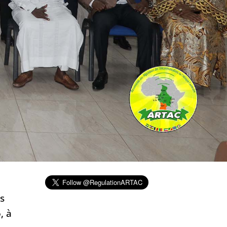
es
, à