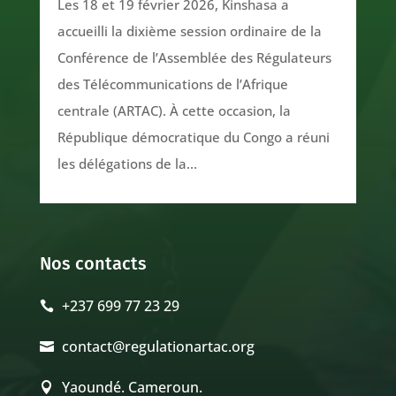
Les 18 et 19 février 2026, Kinshasa a
accueilli la dixième session ordinaire de la
Conférence de l’Assemblée des Régulateurs
des Télécommunications de l’Afrique
centrale (ARTAC). À cette occasion, la
République démocratique du Congo a réuni
les délégations de la...
Nos contacts
+237 699 77 23 29

contact@regulationartac.org

Yaoundé. Cameroun.
