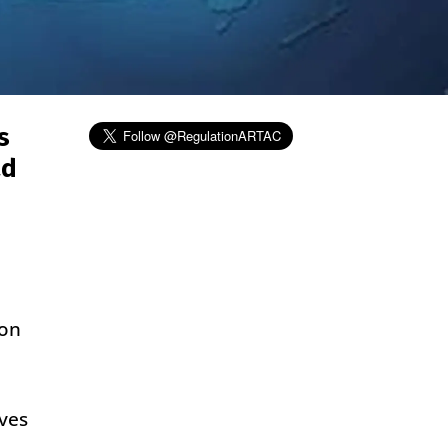
s
ad
e
ion
ives