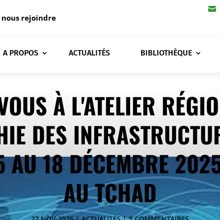

 nous rejoindre
A PROPOS
ACTUALITÉS
BIBLIOTHÈQUE
VOUS À L'ATELIER RÉGI
IE DES INFRASTRUCTUR
5 AU 18 DÉCEMBRE 2025
AU TCHAD
27 NOV 2025
ACTUALITÉS
3 COMMENTAIRES