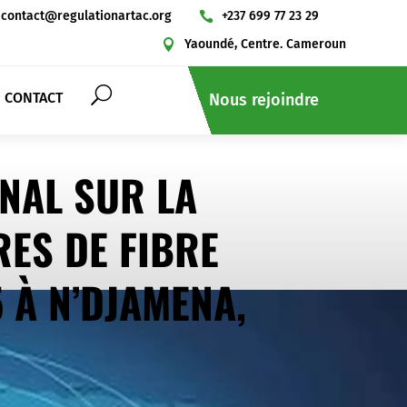
contact@regulationartac.org
+237 699 77 23 29

Yaoundé, Centre. Cameroun

CONTACT
Nous rejoindre
ONAL SUR LA
ES DE FIBRE
 À N’DJAMENA,