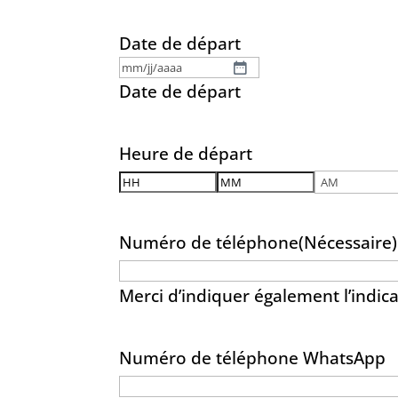
AM/PM
Date de départ
MM
Date de départ
slash
JJ
Heure de départ
slash
Heures
Minutes
AAAA
AM/PM
Numéro de téléphone
(Nécessaire)
Merci d’indiquer également l’indica
Numéro de téléphone WhatsApp