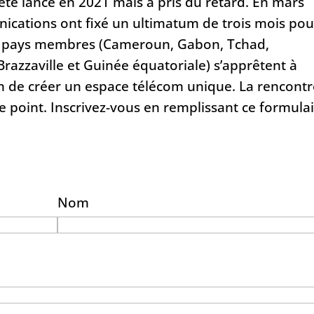
 été lancé en 2021 mais a pris du retard. En mars
nications ont fixé un ultimatum de trois mois pou
six pays membres (Cameroun, Gabon, Tchad,
razzaville et Guinée équatoriale) s’apprêtent à
fin de créer un espace télécom unique. La rencont
 point. Inscrivez-vous en remplissant ce formulai
Nom