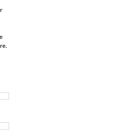
r
re
re.