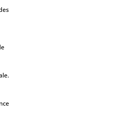
 des
le
ale.
ence