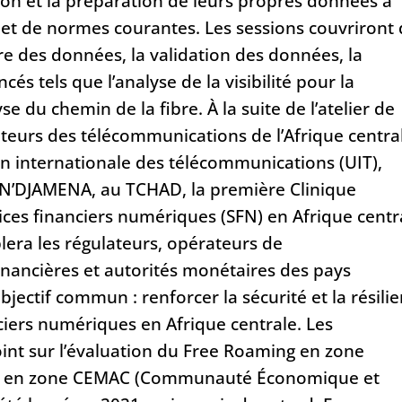
tion et la préparation de leurs propres données à
 et de normes courantes. Les sessions couvriront
ire des données, la validation des données, la
cés tels que l’analyse de la visibilité pour la
se du chemin de la fibre. À la suite de l’atelier de
teurs des télécommunications de l’Afrique centra
on internationale des télécommunications (UIT),
 N’DJAMENA, au TCHAD, la première Clinique
vices financiers numériques (SFN) en Afrique centr
lera les régulateurs, opérateurs de
inancières et autorités monétaires des pays
ectif commun : renforcer la sécurité et la résili
ciers numériques en Afrique centrale. Les
oint sur l’évaluation du Free Roaming en zone
ng en zone CEMAC (Communauté Économique et