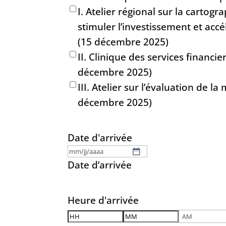
I. Atelier régional sur la cartographie des infrastructures de fibre optique pour
stimuler l’investissement et accé
(15 décembre 2025)
II. Clinique des services financi
décembre 2025)
III. Atelier sur l’évaluation de
décembre 2025)
Date d'arrivée
MM
Date d’arrivée
slash
JJ
Heure d'arrivée
slash
Heures
Minutes
AAAA