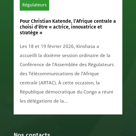
Régulateurs
Pour Christian Katende, l’Afrique centrale a
choisi d’être « actrice, innovatrice et
stratège »
Les 18 et 19 février 2026, Kinshasa a
accueilli la dixième session ordinaire de la
Conférence de l’Assemblée des Régulateurs
des Télécommunications de l’Afrique
centrale (ARTAC). À cette occasion, la
République démocratique du Congo a réuni
les délégations de la...
Nos contacts