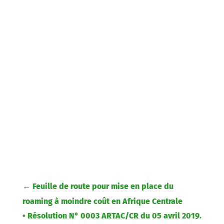
←
Feuille de route pour mise en place du
roaming à moindre coût en Afrique Centrale
• Résolution N° 0003 ARTAC/CR du 05 avril 2019.