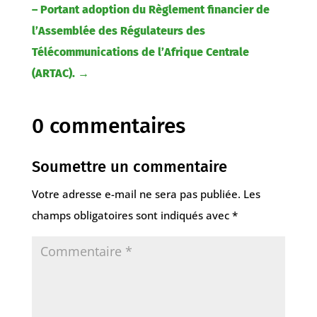
– Portant adoption du Règlement financier de
l’Assemblée des Régulateurs des
Télécommunications de l’Afrique Centrale
(ARTAC).
→
0 commentaires
Soumettre un commentaire
Votre adresse e-mail ne sera pas publiée.
Les
champs obligatoires sont indiqués avec
*