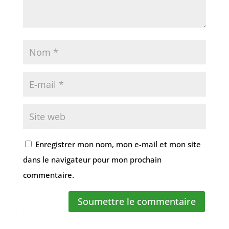
Enregistrer mon nom, mon e-mail et mon site
dans le navigateur pour mon prochain
commentaire.
Soumettre le commentaire