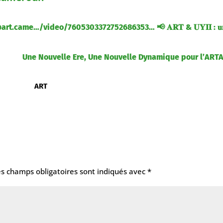
.came…/video/7605303372752686353… 📢 𝐀𝐑𝐓 & 𝐔𝐘𝐈𝐈 : 𝐮𝐧
Une Nouvelle Ere, Une Nouvelle Dynamique pour l’ART
ART
es champs obligatoires sont indiqués avec
*