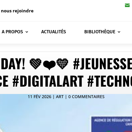

 nous rejoindre
A PROPOS
ACTUALITÉS
BIBLIOTHÈQUE
DAY! 💚❤️💛 #JEUNESS
E #DIGITALART #TECH
11 FÉV 2026
ART
0 COMMENTAIRES