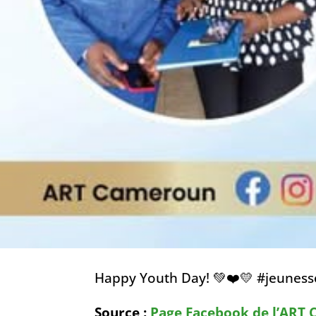
Happy Youth Day! 💚❤️💛 #jeunesse
Source :
Page Facebook de l’ART