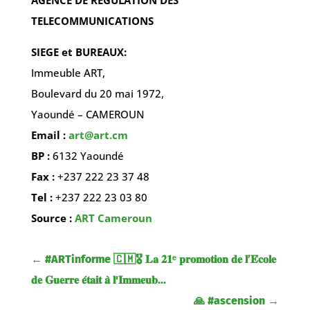
AGENCE DE REGULATION DES
TELECOMMUNICATIONS
SIEGE et BUREAUX:
Immeuble ART,
Boulevard du 20 mai 1972,
Yaoundé – CAMEROUN
Email :
art@art.cm
BP :
6132 Yaoundé
Fax :
+237 222 23 37 48
Tel :
+237 222 23 03 80
Source :
ART Cameroun
←
#ARTinforme 🇨🇲🎖️ 𝐋𝐚 𝟐𝟏ᵉ 𝐩𝐫𝐨𝐦𝐨𝐭𝐢𝐨𝐧 𝐝𝐞 𝐥’𝐄́𝐜𝐨𝐥𝐞
𝐝𝐞 𝐆𝐮𝐞𝐫𝐫𝐞 𝐞́𝐭𝐚𝐢𝐭 𝐚̀ 𝐥'𝐈𝐦𝐦𝐞𝐮𝐛...
🙏 #ascension
→