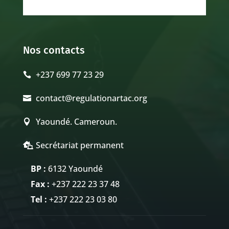
Nos contacts
+237 699 77 23 29

contact@regulationartac.org

Yaoundé. Cameroun.

Secrétariat permanent

BP :
6132 Yaoundé
Fax :
+237 222 23 37 48
Tel :
+237 222 23 03 80