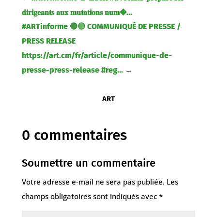
𝐝𝐢𝐫𝐢𝐠𝐞𝐚𝐧𝐭𝐬 𝐚𝐮𝐱 𝐦𝐮𝐭𝐚𝐭𝐢𝐨𝐧𝐬 𝐧𝐮𝐦�...
#ARTinforme 🔴🔴 COMMUNIQUÉ DE PRESSE /
PRESS RELEASE
https://art.cm/fr/article/communique-de-
presse-press-release #reg...
→
ART
0 commentaires
Soumettre un commentaire
Votre adresse e-mail ne sera pas publiée.
Les
champs obligatoires sont indiqués avec
*