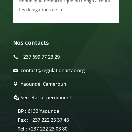
République démocratique du Congo a réuni
les délégations de la...
Nos contacts
+237 699 77 23 29

contact@regulationartac.org

Yaoundé. Cameroun.

Secrétariat permanent

BP :
6132 Yaoundé
Fax :
+237 222 23 37 48
Tel :
+237 222 23 03 80