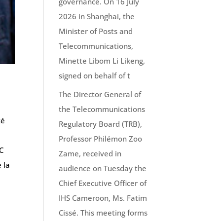
governance. On 16 July
2026 in Shanghai, the
Minister of Posts and
Telecommunications,
Minette Libom Li Likeng,
signed on behalf of t
The Director General of
the Telecommunications
té
Regulatory Board (TRB),
Professor Philémon Zoo
TC
Zame, received in
 la
audience on Tuesday the
Chief Executive Officer of
IHS Cameroon, Ms. Fatim
Cissé. This meeting forms