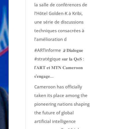
la salle de conférences de
l’Hôtel Golden-K à Kribi,
une série de discussions
techniques consacrées à
l’amélioration d
#ARTinforme 📡𝐃𝐢𝐚𝐥𝐨𝐠𝐮𝐞
#stratégique 𝐬𝐮𝐫 𝐥𝐚 𝐐𝐨𝐒 :
𝐥’𝐀𝐑𝐓 𝐞𝐭 𝐌𝐓𝐍 𝐂𝐚𝐦𝐞𝐫𝐨𝐨𝐧
𝐬’𝐞𝐧𝐠𝐚𝐠𝐞…
Cameroon has officially
taken its place among the
pioneering nations shaping
the future of global
artificial intelligence