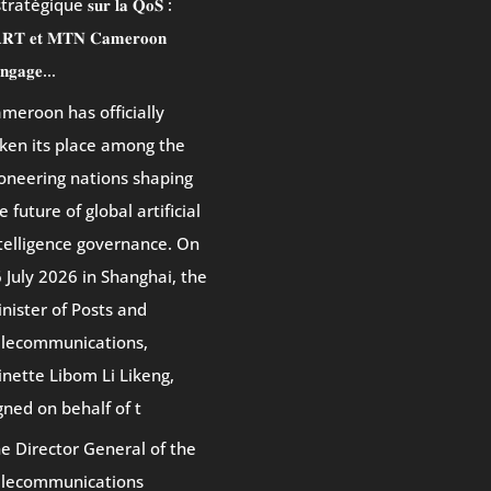
ratégique 𝐬𝐮𝐫 𝐥𝐚 𝐐𝐨𝐒 :
𝐀𝐑𝐓 𝐞𝐭 𝐌𝐓𝐍 𝐂𝐚𝐦𝐞𝐫𝐨𝐨𝐧
𝐞𝐧𝐠𝐚𝐠𝐞…
meroon has officially
ken its place among the
oneering nations shaping
e future of global artificial
telligence governance. On
 July 2026 in Shanghai, the
nister of Posts and
lecommunications,
nette Libom Li Likeng,
gned on behalf of t
e Director General of the
elecommunications