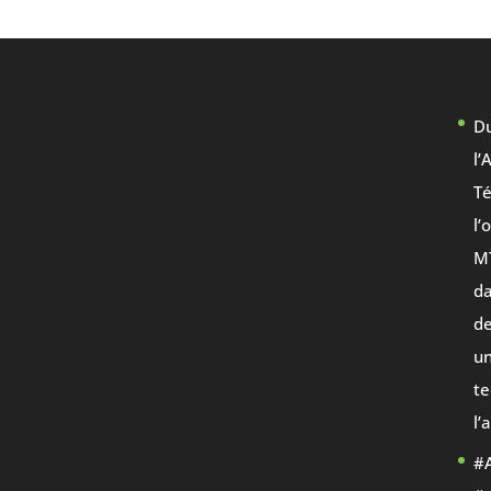
Du
l’
Té
l’
M
da
de
un
te
l’
#A