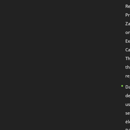
Re
Pr
Za
on
Ex
Ca
Th
th
re
Da
de
us
se
él