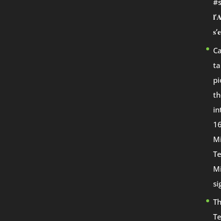
#st
𝐥’
𝐬’
Ca
ta
pi
th
in
16
Mi
Te
Mi
si
Th
T