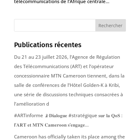
télécommunications de l’Afrique centrale...
Rechercher
Publications récentes
Du 21 au 23 juillet 2026, l’Agence de Régulation
des Télécommunications (ART) et l’opérateur
concessionnaire MTN Cameroon tiennent, dans la
salle de conférences de l’Hôtel Golden-K à Kribi,
une série de discussions techniques consacrées à
l’amélioration d
#ARTinforme 📡𝐃𝐢𝐚𝐥𝐨𝐠𝐮𝐞 #stratégique 𝐬𝐮𝐫 𝐥𝐚 𝐐𝐨𝐒 :
𝐥’𝐀𝐑𝐓 𝐞𝐭 𝐌𝐓𝐍 𝐂𝐚𝐦𝐞𝐫𝐨𝐨𝐧 𝐬’𝐞𝐧𝐠𝐚𝐠𝐞…
Cameroon has officially taken its place among the