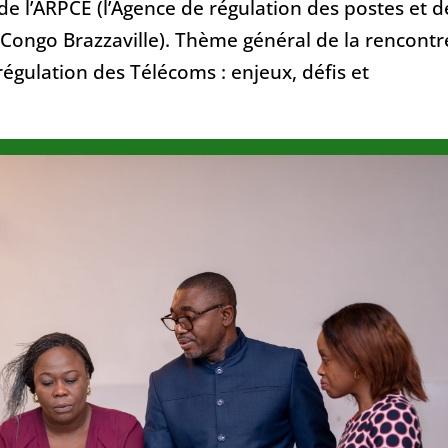
de l’ARPCE (l’Agence de régulation des postes et d
ongo Brazzaville). Thème général de la rencontre
égulation des Télécoms : enjeux, défis et