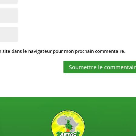
 site dans le navigateur pour mon prochain commentaire.
Soumettre le commentai