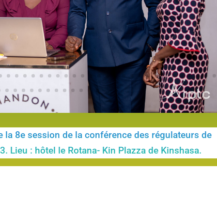
 la 8e session de la conférence des régulateurs de
3. Lieu : hôtel le Rotana- Kin Plazza de Kinshasa.