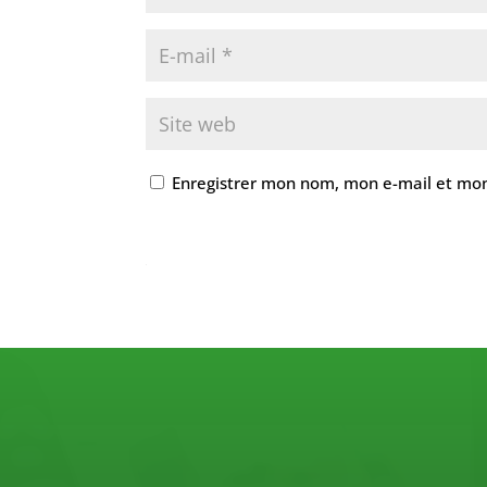
Enregistrer mon nom, mon e-mail et mon