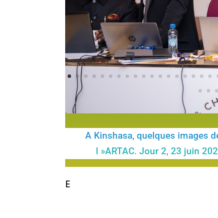
A Kinshasa, quelques images de
l »ARTAC. Jour 2, 23 juin 202
E