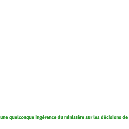
ir une quelconque ingérence du ministère sur les décisions de