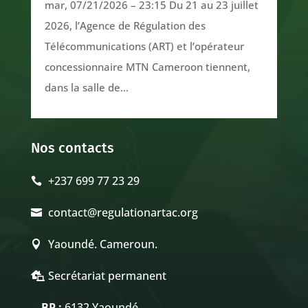
mar, 07/21/2026 – 23:15 Du 21 au 23 juillet
2026, l’Agence de Régulation des
Télécommunications (ART) et l’opérateur
concessionnaire MTN Cameroon tiennent,
dans la salle de...
Nos contacts
+237 699 77 23 29

contact@regulationartac.org

Yaoundé. Cameroun.

Secrétariat permanent

BP :
6132 Yaoundé