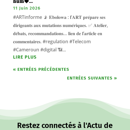
𝐧𝐮𝐦�…
11 Juin 2026
#ARTinforme 📡 𝐄𝐛𝐨𝐥𝐨𝐰𝐚 : 𝐥’𝐀𝐑𝐓 𝐩𝐫𝐞́𝐩𝐚𝐫𝐞 𝐬𝐞𝐬
𝐝𝐢𝐫𝐢𝐠𝐞𝐚𝐧𝐭𝐬 𝐚𝐮𝐱 𝐦𝐮𝐭𝐚𝐭𝐢𝐨𝐧𝐬 𝐧𝐮𝐦𝐞́𝐫𝐢𝐪𝐮𝐞𝐬. ✅ 𝐀𝐭𝐞𝐥𝐢𝐞𝐫,
𝐝𝐞́𝐛𝐚𝐭𝐬, 𝐫𝐞𝐜𝐨𝐦𝐦𝐚𝐧𝐝𝐚𝐭𝐢𝐨𝐧𝐬… 𝐥𝐢𝐞𝐧 𝐝𝐞 𝐥’𝐚𝐫𝐭𝐢𝐜𝐥𝐞 𝐞𝐧
𝐜𝐨𝐦𝐦𝐞𝐧𝐭𝐚𝐢𝐫𝐞𝐬. #regulation #Telecom
#Cameroun #digital 📶...
LIRE PLUS
« ENTRÉES PRÉCÉDENTES
ENTRÉES SUIVANTES »
Restez connectés à l'Actu de