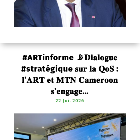
#ARTinforme 📡𝐃𝐢𝐚𝐥𝐨𝐠𝐮𝐞
#stratégique 𝐬𝐮𝐫 𝐥𝐚 𝐐𝐨𝐒 :
𝐥’𝐀𝐑𝐓 𝐞𝐭 𝐌𝐓𝐍 𝐂𝐚𝐦𝐞𝐫𝐨𝐨𝐧
𝐬’𝐞𝐧𝐠𝐚𝐠𝐞…
22 Juil 2026