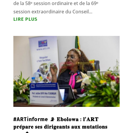
de la 58ᵉ session ordinaire et de la 69ᵉ
session extraordinaire du Conseil...
LIRE PLUS
#ARTinforme 📡 𝐄𝐛𝐨𝐥𝐨𝐰𝐚 : 𝐥’𝐀𝐑𝐓
𝐩𝐫𝐞́𝐩𝐚𝐫𝐞 𝐬𝐞𝐬 𝐝𝐢𝐫𝐢𝐠𝐞𝐚𝐧𝐭𝐬 𝐚𝐮𝐱 𝐦𝐮𝐭𝐚𝐭𝐢𝐨𝐧𝐬