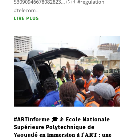
53090946678082823… 🇨🇲 #regulation
#telecom...
LIRE PLUS
#ARTinforme 🎓📡 Ecole Nationale
Supérieure Polytechnique de
Yaoundé 𝐞𝐧 𝐢𝐦𝐦𝐞𝐫𝐬𝐢𝐨𝐧 𝐚̀ 𝐥’𝐀𝐑𝐓 : 𝐮𝐧𝐞