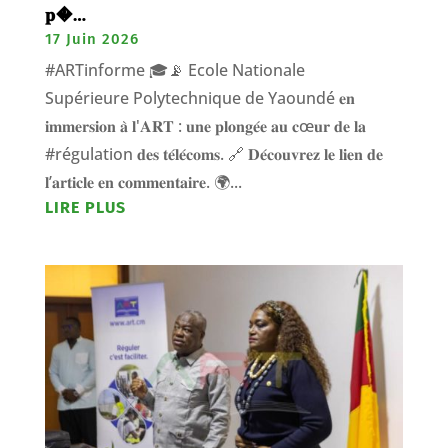
𝐩�…
17 Juin 2026
#ARTinforme 🎓📡 Ecole Nationale
Supérieure Polytechnique de Yaoundé 𝐞𝐧
𝐢𝐦𝐦𝐞𝐫𝐬𝐢𝐨𝐧 𝐚̀ 𝐥'𝐀𝐑𝐓 : 𝐮𝐧𝐞 𝐩𝐥𝐨𝐧𝐠𝐞́𝐞 𝐚𝐮 𝐜œ𝐮𝐫 𝐝𝐞 𝐥𝐚
#régulation 𝐝𝐞𝐬 𝐭𝐞́𝐥𝐞́𝐜𝐨𝐦𝐬. 🔗 𝐃𝐞́𝐜𝐨𝐮𝐯𝐫𝐞𝐳 𝐥𝐞 𝐥𝐢𝐞𝐧 𝐝𝐞
𝐥’𝐚𝐫𝐭𝐢𝐜𝐥𝐞 𝐞𝐧 𝐜𝐨𝐦𝐦𝐞𝐧𝐭𝐚𝐢𝐫𝐞. 🌍...
LIRE PLUS