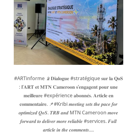
#ARTinforme 📡𝐃𝐢𝐚𝐥𝐨𝐠𝐮𝐞 #stratégique 𝐬𝐮𝐫 𝐥𝐚 𝐐𝐨𝐒
: 𝐥’𝐀𝐑𝐓 𝐞𝐭 𝐌𝐓𝐍 𝐂𝐚𝐦𝐞𝐫𝐨𝐨𝐧 𝐬’𝐞𝐧𝐠𝐚𝐠𝐞𝐧𝐭 𝐩𝐨𝐮𝐫 𝐮𝐧𝐞
𝐦𝐞𝐢𝐥𝐥𝐞𝐮𝐫𝐞 #expérience 𝐚𝐛𝐨𝐧𝐧𝐞́𝐬. 𝐀𝐫𝐭𝐢𝐜𝐥𝐞 𝐞𝐧
𝐜𝐨𝐦𝐦𝐞𝐧𝐭𝐚𝐢𝐫𝐞. 📌#Kribi 𝒎𝒆𝒆𝒕𝒊𝒏𝒈 𝒔𝒆𝒕𝒔 𝒕𝒉𝒆 𝒑𝒂𝒄𝒆 𝒇𝒐𝒓
𝒐𝒑𝒕𝒊𝒎𝒊𝒛𝒆𝒅 𝑸𝒐𝑺. 𝑻𝑹𝑩 𝒂𝒏𝒅 MTN Cameroon 𝒎𝒐𝒗𝒆
𝒇𝒐𝒓𝒘𝒂𝒓𝒅 𝒕𝒐 𝒅𝒆𝒍𝒊𝒗𝒆𝒓 𝒎𝒐𝒓𝒆 𝒓𝒆𝒍𝒊𝒂𝒃𝒍𝒆 #services. 𝑭𝒖𝒍𝒍
𝒂𝒓𝒕𝒊𝒄𝒍𝒆 𝒊𝒏 𝒕𝒉𝒆 𝒄𝒐𝒎𝒎𝒆𝒏𝒕𝒔....