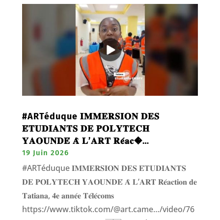
#ARTéduque 𝐈𝐌𝐌𝐄𝐑𝐒𝐈𝐎𝐍 𝐃𝐄𝐒
𝐄́𝐓𝐔𝐃𝐈𝐀𝐍𝐓𝐒 𝐃𝐄 𝐏𝐎𝐋𝐘𝐓𝐄𝐂𝐇
𝐘𝐀𝐎𝐔𝐍𝐃𝐄́ 𝐀̀ 𝐋’𝐀𝐑𝐓 𝐑𝐞́𝐚𝐜�…
19 Juin 2026
#ARTéduque 𝐈𝐌𝐌𝐄𝐑𝐒𝐈𝐎𝐍 𝐃𝐄𝐒 𝐄́𝐓𝐔𝐃𝐈𝐀𝐍𝐓𝐒
𝐃𝐄 𝐏𝐎𝐋𝐘𝐓𝐄𝐂𝐇 𝐘𝐀𝐎𝐔𝐍𝐃𝐄́ 𝐀̀ 𝐋’𝐀𝐑𝐓 𝐑𝐞́𝐚𝐜𝐭𝐢𝐨𝐧 𝐝𝐞
𝐓𝐚𝐭𝐢𝐚𝐧𝐚, 𝟒𝐞 𝐚𝐧𝐧𝐞́𝐞 𝐓𝐞́𝐥𝐞́𝐜𝐨𝐦𝐬
https://www.tiktok.com/@art.came…/video/76