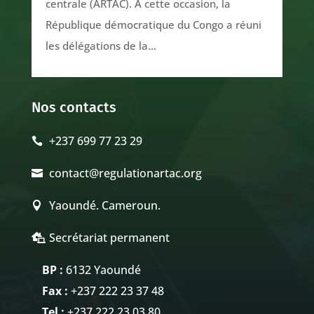
centrale (ARTAC). À cette occasion, la
République démocratique du Congo a réuni
les délégations de la...
Nos contacts
+237 699 77 23 29

contact@regulationartac.org

Yaoundé. Cameroun.

Secrétariat permanent

BP :
6132 Yaoundé
Fax :
+237 222 23 37 48
Tel :
+237 222 23 03 80