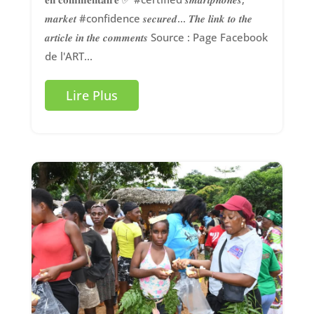
𝒎𝒂𝒓𝒌𝒆𝒕 #confidence 𝒔𝒆𝒄𝒖𝒓𝒆𝒅… 𝑻𝒉𝒆 𝒍𝒊𝒏𝒌 𝒕𝒐 𝒕𝒉𝒆
𝒂𝒓𝒕𝒊𝒄𝒍𝒆 𝒊𝒏 𝒕𝒉𝒆 𝒄𝒐𝒎𝒎𝒆𝒏𝒕𝒔 Source : Page Facebook
de l'ART...
Lire Plus