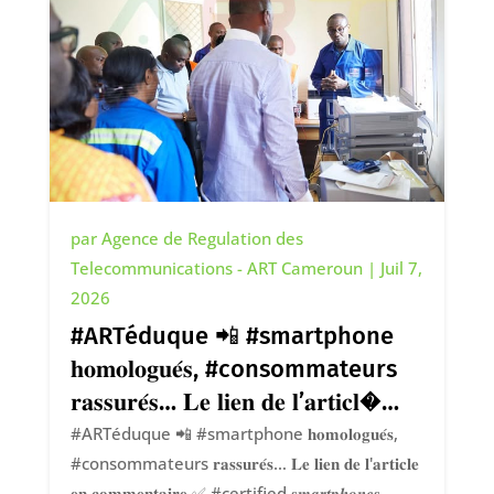
par
Agence de Regulation des
Telecommunications - ART Cameroun
|
Juil 7,
2026
#ARTéduque 📲 #smartphone
𝐡𝐨𝐦𝐨𝐥𝐨𝐠𝐮𝐞́𝐬, #consommateurs
𝐫𝐚𝐬𝐬𝐮𝐫𝐞́𝐬… 𝐋𝐞 𝐥𝐢𝐞𝐧 𝐝𝐞 𝐥’𝐚𝐫𝐭𝐢𝐜𝐥�…
#ARTéduque 📲 #smartphone 𝐡𝐨𝐦𝐨𝐥𝐨𝐠𝐮𝐞́𝐬,
#consommateurs 𝐫𝐚𝐬𝐬𝐮𝐫𝐞́𝐬… 𝐋𝐞 𝐥𝐢𝐞𝐧 𝐝𝐞 𝐥'𝐚𝐫𝐭𝐢𝐜𝐥𝐞
𝐞𝐧 𝐜𝐨𝐦𝐦𝐞𝐧𝐭𝐚𝐢𝐫𝐞 ✅ #certified 𝒔𝒎𝒂𝒓𝒕𝒑𝒉𝒐𝒏𝒆𝒔,