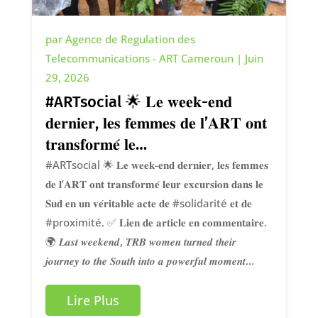
par
Agence de Regulation des
Telecommunications - ART Cameroun
|
Juin
29, 2026
#ARTsocial 🌟 𝐋𝐞 𝐰𝐞𝐞𝐤-𝐞𝐧𝐝
𝐝𝐞𝐫𝐧𝐢𝐞𝐫, 𝐥𝐞𝐬 𝐟𝐞𝐦𝐦𝐞𝐬 𝐝𝐞 𝐥’𝐀𝐑𝐓 𝐨𝐧𝐭
𝐭𝐫𝐚𝐧𝐬𝐟𝐨𝐫𝐦𝐞́ 𝐥𝐞…
#ARTsocial 🌟 𝐋𝐞 𝐰𝐞𝐞𝐤-𝐞𝐧𝐝 𝐝𝐞𝐫𝐧𝐢𝐞𝐫, 𝐥𝐞𝐬 𝐟𝐞𝐦𝐦𝐞𝐬
𝐝𝐞 𝐥’𝐀𝐑𝐓 𝐨𝐧𝐭 𝐭𝐫𝐚𝐧𝐬𝐟𝐨𝐫𝐦𝐞́ 𝐥𝐞𝐮𝐫 𝐞𝐱𝐜𝐮𝐫𝐬𝐢𝐨𝐧 𝐝𝐚𝐧𝐬 𝐥𝐞
𝐒𝐮𝐝 𝐞𝐧 𝐮𝐧 𝐯𝐞́𝐫𝐢𝐭𝐚𝐛𝐥𝐞 𝐚𝐜𝐭𝐞 𝐝𝐞 #solidarité 𝐞𝐭 𝐝𝐞
#proximité. ✅ 𝐋𝐢𝐞𝐧 𝐝𝐞 𝐚𝐫𝐭𝐢𝐜𝐥𝐞 𝐞𝐧 𝐜𝐨𝐦𝐦𝐞𝐧𝐭𝐚𝐢𝐫𝐞.
🌍 𝑳𝒂𝒔𝒕 𝒘𝒆𝒆𝒌𝒆𝒏𝒅, 𝑻𝑹𝑩 𝒘𝒐𝒎𝒆𝒏 𝒕𝒖𝒓𝒏𝒆𝒅 𝒕𝒉𝒆𝒊𝒓
𝒋𝒐𝒖𝒓𝒏𝒆𝒚 𝒕𝒐 𝒕𝒉𝒆 𝑺𝒐𝒖𝒕𝒉 𝒊𝒏𝒕𝒐 𝒂 𝒑𝒐𝒘𝒆𝒓𝒇𝒖𝒍 𝒎𝒐𝒎𝒆𝒏𝒕...
Lire Plus