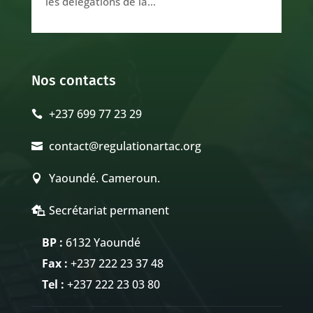
les délégations de la...
Nos contacts
+237 699 77 23 29

contact@regulationartac.org

Yaoundé. Cameroun.

Secrétariat permanent

BP :
6132 Yaoundé
Fax :
+237 222 23 37 48
Tel :
+237 222 23 03 80